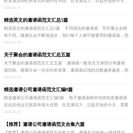
价某项活动时所发出的请约性书信。在充满活力，日益开放的今天，
邀请函在活动中起到的作用越来越大，我们该怎么拟...
2026-02-11
精选英文的邀请函范文汇总5篇
精选英文的邀请函范文汇总5篇 不同场合的邀请函，写作重点会稍
有不同。随着社会不断地进步，我们每个人都可能要用到邀请函，想
必许多人都在为如何写好邀请函而烦恼吧，下面是小...
2026-02-10
关于聚会的邀请函范文汇总五篇
关于聚会的邀请函范文汇总五篇 邀请函一般包含主体部分和邀请
函回执。随着社会一步步向前发展，邀请函出现的次数越来越多，想
写邀请函却不知道该请教谁？下面是小编收集整理的...
2026-02-10
精选邀请公司邀请函范文汇编9篇
精选邀请公司邀请函范文汇编9篇 电子邀请函相对传统纸质邀请函
在信息传达方面具有很大优势。在充满活力，日益开放的今天，需要
使用邀请函的场合越来越多，那么邀请函怎么写才...
2026-02-10
【推荐】邀请公司邀请函范文合集六篇
【推荐】邀请公司邀请函范文合集六篇 商务礼仪中有一项就是活