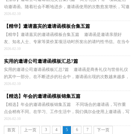
动邀请函。随着社会不断地进步，邀请函使用的次数愈发增长，写邀
请函需要注意哪些问题呢？以下是小编为大家收集的...
2026-02-10
【精华】邀请嘉宾的邀请函模板合集五篇
【精华】邀请嘉宾的邀请函模板合集五篇 邀请函是邀请亲朋好
友、知名人士、专家等菜价某项活动时所发出的请约性书信。在当今
社会生活中，需要使用邀请函的场合越来越多，到底...
2026-02-10
实用的邀请公司邀请函模板汇总7篇
实用的邀请公司邀请函模板汇总7篇 邀请函是商务礼仪与世俗礼仪
的其中一部分。在不断进步的社会中，邀请函出现的次数越来越多，
那么相关的邀请函到底怎么写呢？以下是小编为大...
2026-02-10
【精选】年会的邀请函模板锦集五篇
【精选】年会的邀请函模板锦集五篇 不同场合的邀请函，写作重
点会稍有不同。在学习、工作生活中，我们偶尔会使用上邀请函，写
邀请函需要注意哪些问题呢？以下是小编收集整理的年...
2026-02-10
3
4
5
6
7
首页
上一页
下一页