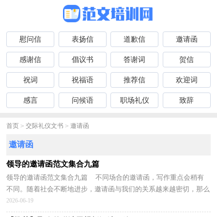
慰问信
表扬信
道歉信
邀请函
感谢信
倡议书
答谢词
贺信
祝词
祝福语
推荐信
欢迎词
感言
问候语
职场礼仪
致辞
首页
>
交际礼仪文书
>
邀请函
邀请函
领导的邀请函范文集合九篇
领导的邀请函范文集合九篇 不同场合的邀请函，写作重点会稍有
不同。随着社会不断地进步，邀请函与我们的关系越来越密切，那么
邀请函怎么写才能发挥它最大的作用呢？以下是小编精...
2026-06-19