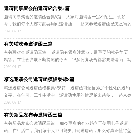
邀请同事聚会的邀请函合集5篇
邀请同事聚会的邀请函合集5篇 大家对邀请函一定不陌生。现如
今，我们每个人都可能要用到邀请函，一起来参考邀请函是怎么写的
吧，以下是小编精心整理的邀请同事聚会的邀请函5篇...
2026-06-17
有关联欢会邀请函三篇
有关联欢会邀请函三篇 邀请函有很多注意点，最重要的就是简要
精练。在社会发展不断提速的今天，很多公务场合都需要邀请函，写
邀请函需要注意哪些问题呢？以下是小编精心整理的联...
2026-06-17
精选邀请公司邀请函模板集锦8篇
精选邀请公司邀请函模板集锦8篇 邀请函可适当添加个性化的邀约
文字。在学习、工作生活中，邀请函使用的情况越来越多，一起来参
考邀请函是怎么写的吧，以下是小编为大家整理的...
2026-06-17
有关新品发布会邀请函三篇
有关新品发布会邀请函三篇 如今更多的企业趋向于使用电子邀请
函。在生活中，我们每个人都可能要用到邀请函，那么你真正懂得怎