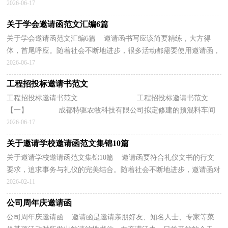
么写好邀请函吗？下面是小编精心整理的新品发布会...
2026-06-17
关于学会邀请函范文汇编6篇
关于学会邀请函范文汇编6篇 邀请函书写应该简要精练，大方得
体，首尾呼应。随着社会不断地进步，很多活动都需要使用邀请函，
那么写邀请函真的很难吗？以下是小编帮大家整理的学会...
2026-06-17
工程招投标邀请书范文
工程招投标邀请书范文 工程招投标邀请书范文
【一】 成都特驱农牧科技有限公司拟定修建的预混料车间
钢构工程已具备开工条件，经招标人初审贵公司符...
2026-06-17
关于邀请学校邀请函范文集锦10篇
关于邀请学校邀请函范文集锦10篇 邀请函要符合礼仪文书的行文
要求，追求事务与礼仪的完美结合。随着社会不断地进步，邀请函对
于我们处理事务息息相关，那么相关的邀请函到底怎...
2026-02-11
公司周年庆邀请函
公司周年庆邀请函 邀请函是邀请亲朋好友、知名人士、专家等菜