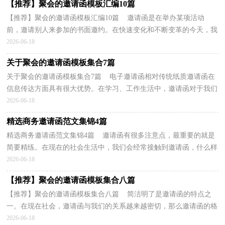
【推荐】聚会的邀请函模板汇编10篇
【推荐】聚会的邀请函模板汇编10篇 邀请函是在举办某项活动
前，邀请别人来参加的书面邀约。在快速变化和不断变革的今天，我
们会经常接触到邀请函，邀请函到底怎么写才合适呢？下...
2026-06-18
关于聚会的邀请函模板集合7篇
关于聚会的邀请函模板集合7篇 电子邀请函相对传统纸质邀请函在
信息传达方面具有很大优势。在学习、工作生活中，邀请函对于我们
处理事务息息相关，邀请函到底怎么写才合适呢？...
2026-06-18
精选商务邀请函范文集锦4篇
精选商务邀请函范文集锦4篇 邀请函有很多注意点，最重要的就是
简要精练。在现在的社会生活中，我们会经常接触到邀请函，什么样
的邀请函才是有效的呢？下面是小编帮大家整理的商...
2026-06-18
【推荐】聚会的邀请函模板集合八篇
【推荐】聚会的邀请函模板集合八篇 简洁明了是邀请函的特点之
一。在现在社会，邀请函与我们的关系越来越密切，那么邀请函的格
式，你掌握了吗下面是小编整理的聚会的邀请函8篇，...
2026-06-18