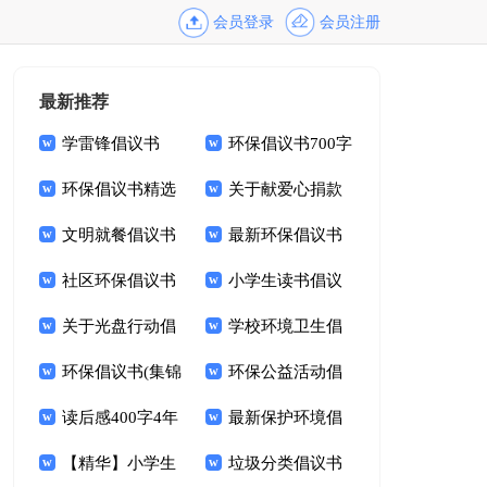
会员登录
会员注册
最新推荐
学雷锋倡议书
环保倡议书700字
1000字
环保倡议书精选
关于献爱心捐款
15篇
文明就餐倡议书
倡议书范文9篇
最新环保倡议书
范文锦集九篇
社区环保倡议书
小学生读书倡议
15篇
关于光盘行动倡
书14篇
学校环境卫生倡
议书模板集合9篇
环保倡议书(集锦
议书10篇
环保公益活动倡
15篇)
读后感400字4年
议书
最新保护环境倡
级
【精华】小学生
议书
垃圾分类倡议书