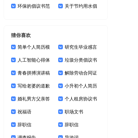
文明倡议书3篇
环保的倡议书范
(合集15篇)
关于节约用水倡
文集锦六篇
议书集合九篇
猜你喜欢
简单个人简历模
研究生毕业感言
板
人工智能心得体
垃圾分类倡议书
会
青春拼搏演讲稿
(汇编15篇)
解除劳动合同证
600字（通用7篇）
写给老婆的道歉
明15篇
小升初个人简历
信
婚礼男方父亲答
模板
个人租房协议书
谢词
祝福语
租房屋协议书
职场文书
辞职信
辞职信
调查报告
导游词