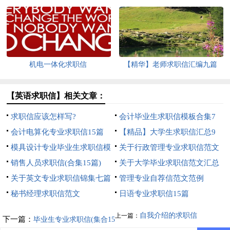
机电一体化求职信
【精华】老师求职信汇编九篇
【英语求职信】相关文章：
求职信应该怎样写?
会计毕业生求职信模板合集7
会计电算化专业求职信15篇
篇
【精品】大学生求职信汇总9
模具设计专业毕业生求职信模
篇
关于行政管理专业求职信范文
板
销售人员求职信(合集15篇)
合集8篇
关于大学毕业求职信范文汇总
关于英文专业求职信锦集七篇
7篇
管理专业自荐信范文范例
秘书经理求职信范文
日语专业求职信15篇
自我介绍的求职信
上一篇：
下一篇：
毕业生专业求职信(集合15