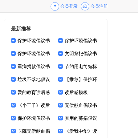
会员登录
会员注册
最新推荐
保护环境倡议书
保护环境倡议书
【推荐】
保护环境倡议书
【热门】
文明祭祀倡议书
【热】
重病捐款倡议书
模板锦集九篇
节约用电简短标
范文锦集八篇
垃圾不落地倡议
语
【推荐】保护环
书锦集6篇
爱的教育读后感
境倡议书
读后感模板
通用15篇
《小王子》读后
无偿献血倡议书
感集合15篇
保护环境倡议书
范文6篇
实用的募捐倡议
模板
医院无偿献血倡
书范文九篇
《爱我中华》读