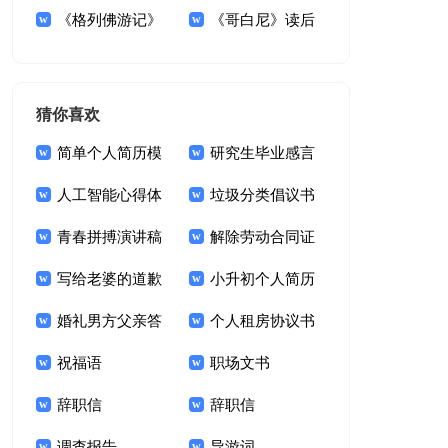
议书范文六篇
《格列佛游记》
后感
《哥白尼》读后
读后感(15篇)
感
猜你喜欢
简单个人简历模
研究生毕业感言
板
人工智能心得体
垃圾分类倡议书
会
青春拼搏演讲稿
(汇编15篇)
解除劳动合同证
600字（通用7篇）
写给老婆的道歉
明15篇
小升初个人简历
信
婚礼男方父亲答
模板
个人租房协议书
谢词
祝福语
租房屋协议书
职场文书
辞职信
辞职信
调查报告
导游词