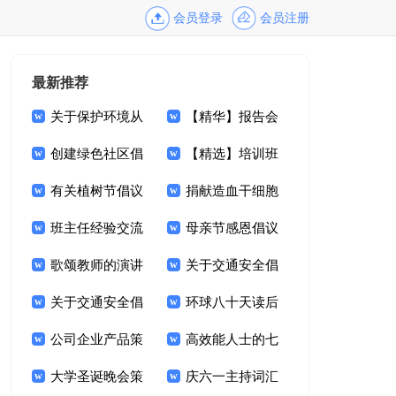
会员登录
会员注册
最新推荐
关于保护环境从
【精华】报告会
我做起演讲稿模板集
创建绿色社区倡
主持词3篇
【精选】培训班
锦8篇
议书
有关植树节倡议
主持词四篇
捐献造血干细胞
书集合六篇
班主任经验交流
倡议书
母亲节感恩倡议
会发言稿
歌颂教师的演讲
书
关于交通安全倡
稿
关于交通安全倡
议书汇总六篇
环球八十天读后
议书集合五篇
公司企业产品策
感
高效能人士的七
划书模板
大学圣诞晚会策
个习惯读后感
庆六一主持词汇