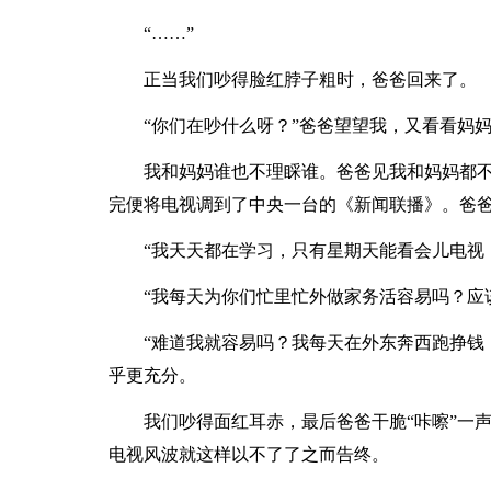
“……”
正当我们吵得脸红脖子粗时，爸爸回来了。
“你们在吵什么呀？”爸爸望望我，又看看妈
我和妈妈谁也不理睬谁。爸爸见我和妈妈都不
完便将电视调到了中央一台的《新闻联播》。爸
“我天天都在学习，只有星期天能看会儿电视
“我每天为你们忙里忙外做家务活容易吗？应
“难道我就容易吗？我每天在外东奔西跑挣钱
乎更充分。
我们吵得面红耳赤，最后爸爸干脆“咔嚓”一
电视风波就这样以不了了之而告终。