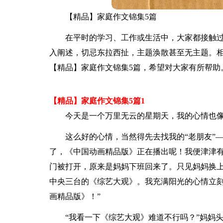
【精品】家庭作文锦集5篇
在平时的学习、工作或生活中，大家都接触
入阐述，切忌东拉西扯，主题涣散甚至无主题。
【精品】家庭作文锦集5篇，希望对大家有所帮助
【精品】家庭作文锦集5篇1
今天是一个万里无云的星期天，我的心情也
这么好的心情，当然得先去找我的“老朋友”
了，《中国动画精品版》正在播出呢！我便津津有
门被打开，原来是妈妈下班回来了。只见妈妈换
中央三台的《综艺大观》。我充满阳光的心情立刻
画精品版》！”
“我看一下《综艺大观》难道不行吗？”妈妈