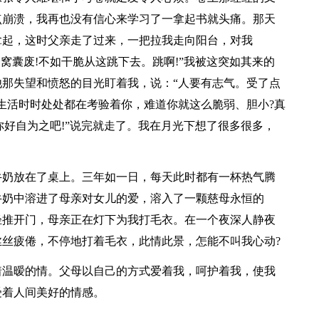
点崩溃，我再也没有信心来学习了一拿起书就头痛。那天
拿起，这时父亲走了过来，一把拉我走向阳台，对我
窝囊废!不如干脆从这跳下去。跳啊!”我被这突如其来的
那失望和愤怒的目光盯着我，说：“人要有志气。受了点
生活时时处处都在考验着你，难道你就这么脆弱、胆小?真
你好自为之吧!”说完就走了。我在月光下想了很多很多，
牛奶放在了桌上。三年如一日，每天此时都有一杯热气腾
牛奶中溶进了母亲对女儿的爱，溶入了一颗慈母永恒的
轻推开门，母亲正在灯下为我打毛衣。在一个夜深人静夜
丝疲倦，不停地打着毛衣，此情此景，怎能不叫我心动?
着温暧的情。父母以自己的方式爱着我，呵护着我，使我
受着人间美好的情感。