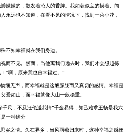
花瓣嫩嫩的，散发着沁人的香脾。我如获似宝的摸着、闻
的人永远也不知道，在看不见的情况下，找到一朵小花，
却殊不知幸福就在我们身边。
他视而不见。然而，当他离我们远去时，我们才会想起拣
：“啊，原来我也曾幸福过。”
润物细无声，而幸福就是这般朦胧而又真切的感情。幸福是
，父爱如山，而幸福就像大山一般稳重。
水深千尺，不及汪伦送我情”千金易得，知己难求王畅是我六
更是一种缘分！
的思乡之情。久在异乡，当风雨燕归来时，这种幸福之感便