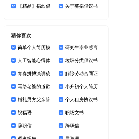
15篇
【精品】捐款倡
议书
关于募捐倡议书
议书锦集9篇
范文集锦9篇
猜你喜欢
简单个人简历模
研究生毕业感言
板
人工智能心得体
垃圾分类倡议书
会
青春拼搏演讲稿
(汇编15篇)
解除劳动合同证
600字（通用7篇）
写给老婆的道歉
明15篇
小升初个人简历
信
婚礼男方父亲答
模板
个人租房协议书
谢词
祝福语
租房屋协议书
职场文书
辞职信
辞职信
调查报告
导游词