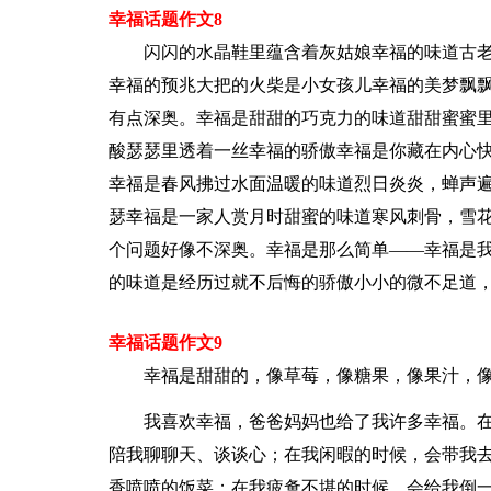
幸福话题作文8
闪闪的水晶鞋里蕴含着灰姑娘幸福的味道古
幸福的预兆大把的火柴是小女孩儿幸福的美梦飘
有点深奥。幸福是甜甜的巧克力的味道甜甜蜜蜜
酸瑟瑟里透着一丝幸福的骄傲幸福是你藏在内心
幸福是春风拂过水面温暖的味道烈日炎炎，蝉声
瑟幸福是一家人赏月时甜蜜的味道寒风刺骨，雪
个问题好像不深奥。幸福是那么简单——幸福是
的味道是经历过就不后悔的骄傲小小的微不足道，大大
幸福话题作文9
幸福是甜甜的，像草莓，像糖果，像果汁，
我喜欢幸福，爸爸妈妈也给了我许多幸福。
陪我聊聊天、谈谈心；在我闲暇的时候，会带我
香喷喷的饭菜；在我疲惫不堪的时候，会给我倒