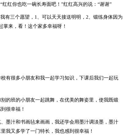
“红红你也吃一碗长寿面吧！”红红高兴的说：“谢谢”
”我有三个愿望，1、可以天天接送明明，2、锻练身体因为
起掌来，看！这个家多幸福呀！
学校有很多小朋友和我一起学习知识，下课后我们一起玩
和别的班的小朋友一起跳舞，在优美的舞姿里，使我既锻
感到很幸福！
笔、墨汁和书画毡来画画，我还学会用墨汁调淡墨，墨汁
班里我又多学了一门特长，我也感到很幸福！