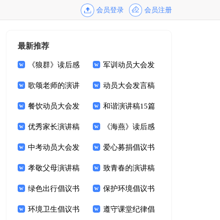
会员登录
会员注册
最新推荐
《狼群》读后感
军训动员大会发
歌颂老师的演讲
言稿
动员大会发言稿
稿
餐饮动员大会发
15篇
和谐演讲稿15篇
言稿
优秀家长演讲稿
《海燕》读后感
中考动员大会发
爱心募捐倡议书
言稿15篇
孝敬父母演讲稿
范文集合八篇
致青春的演讲稿
(15篇)
绿色出行倡议书
保护环境倡议书
范文汇总五篇
环境卫生倡议书
(集合15篇)
遵守课堂纪律倡