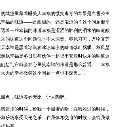
老的城堡里藏着睡美人幸福的微笑毒毒的苹果是白雪公主
飘幸福的味道——是甜甜的，还是涩涩的？这个问题似乎
里透着一丝幸福的味道幸福是涩涩的胜利的泪水的味道酸
快乐的味道这个问题似乎不太深奥。春风习习，万物复苏
遍天幸福是舔着冰淇凌冰冰凉凉的味道落叶飘飘，秋风瑟
花飘飘幸福是冬日里与伙伴一起唱平安歌时快乐的味道这
我们想到它就会在心里笑幸福的味道是那么普通——幸福
的幸福微笑这个问题一点也不深奥......
像甜点，味道美妙无比，让人陶醉。
在我进步的时候，给我一个甜蜜的吻；在我难过的时候，
去游乐场享受天伦之乐；在我饥寒交迫的时候，会给我做
一杯热茶。