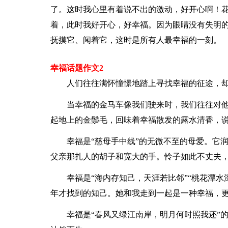
了。这时我心里有着说不出的激动，好开心啊！
着，此时我好开心，好幸福。因为眼睛没有失明
抚摸它、闻着它，这时是所有人最幸福的一刻。
幸福话题作文2
人们往往满怀憧憬地踏上寻找幸福的征途，
当幸福的金马车像我们驶来时，我们往往对
起地上的金鬃毛，回味着幸福散发的露水清香，说
幸福是“慈母手中线”的无微不至的母爱。它
父亲那扎人的胡子和宽大的手。怜子如此不丈夫
幸福是“海内存知己，天涯若比邻”“桃花潭
年才找到的知己。她和我走到一起是一种幸福，
幸福是“春风又绿江南岸，明月何时照我还”