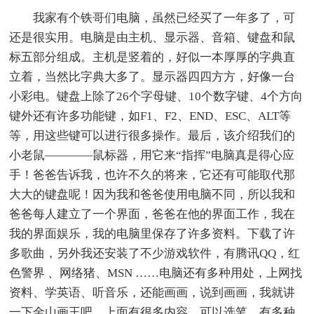
我家有个铁哥们电脑，虽然已经买了一年多了，可
还是很实用。电脑是由主机、显示器、音箱、键盘和鼠
标五部分组成。主机是竖着的，好似一本厚厚的字典直
立着，当然比字典大多了。显示器四四方方，好像一台
小彩电。键盘上除了26个字母键、10个数字键、4个方向
键外还有许多功能键，如F1、F2、END、ESC、ALT等
等，用这些键可以进行很多操作。最后，该介绍我们的
小老鼠————鼠标器，用它来“指挥”电脑真是得心应
手！爸爸告诉我，也许不久的将来，它还有可能取代那
大大的键盘呢！因为我和爸爸使用电脑不同，所以我和
爸爸每人建立了一个界面，爸爸在他的界面工作，我在
我的界面娱乐，我的电脑里保存了许多资料。下载了许
多歌曲，另外我还安装了不少游戏软件，有腾讯QQ，红
色警界 、网络猪、MSN ……电脑还有多种用处，上网找
资料、学英语、听音乐，还能画画，说到画画，我就讲
一下金山画王吧。上面有很多内容，可以选笔，有多种