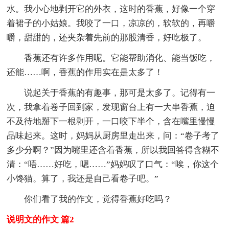
水。我小心地剥开它的外衣，这时的香蕉，好像一个穿
着裙子的小姑娘。我咬了一口，凉凉的，软软的，再嚼
嚼，甜甜的，还夹杂着先前的那股清香，好吃极了。
香蕉还有许多作用呢。它能帮助消化、能当饭吃，
还能……啊，香蕉的作用实在是太多了！
说起关于香蕉的有趣事，那可是太多了。记得有一
次，我拿着卷子回到家，发现窗台上有一大串香蕉，迫
不及待地掰下一根剥开，一口咬下半个，含在嘴里慢慢
品味起来。这时，妈妈从厨房里走出来，问：“卷子考了
多少分啊？”因为嘴里还含着香蕉，所以我回答得含糊不
清：“唔……好吃，嗯……”妈妈叹了口气：“唉，你这个
小馋猫。算了，我还是自己看卷子吧。”
你们看了我的作文，觉得香蕉好吃吗？
说明文的作文 篇2