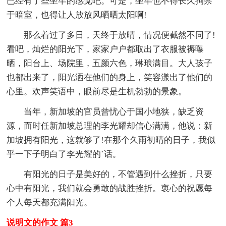
已经有了些坐牢的感觉吧。可是，坐牢也不得长久拘禁
于暗室，也得让人放放风晒晒太阳啊!
那么着过了多日，天终于放晴，情况便截然不同了!
看吧，灿烂的阳光下，家家户户都取出了衣服被褥曝
晒，阳台上、场院里，五颜六色，琳琅满目。大人孩子
也都出来了，阳光洒在他们的身上，笑容漾出了他们的
心里。欢声笑语中，眼前尽是生机勃勃的景象。
当年，新加坡的官员曾忧心于国小地狭，缺乏资
源，而时任新加坡总理的李光耀却信心满满，他说：新
加坡拥有阳光，这就够了!在那个久雨初晴的日子，我似
乎一下子明白了李光耀的`话。
有阳光的日子是美好的，不管遇到什么挫折，只要
心中有阳光，我们就会勇敢的战胜挫折。衷心的祝愿每
个人每天都充满阳光。
说明文的作文 篇3