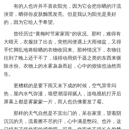
有的人也许并不喜欢阳光，因为它会把你晒的汗流
浃背，晒得你皮肤黝黑发亮。但是我认为阳光是美好
的，因为它给人予希望。
曾经历过“黄梅时节家家雨”的状况。那时，难得有
大晴天，衣服挂了出去，突然间便遇上大雨倾盆，又得
手忙脚乱地将晾晒的衣物收回来。那种情况下，衣物往
往到了晚上还干不了，须得动用烘干器之类的东西来驱
除水份。衣物上的水雾袅袅而起，心中的烦恼也油然而
生。
更糟糕的是要下雨又未下成的时候，空气异常闷
热，屋内水气弥漫，墙壁潮湿得腻人，连电视机打开后
屏幕上都是雾蒙蒙一片，而人也仿佛要发了霉。
那样的天气自然是不宜出门的，呆在家里，望着阴
沉沉的天，流着擦不尽的汗，心中满是憋闷。也许，这