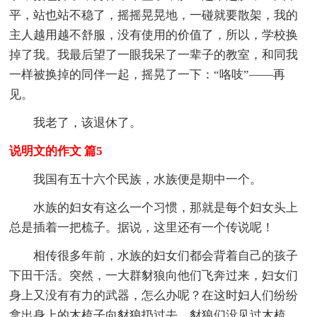
平，站也站不稳了，摇摇晃晃地，一碰就要散架，我的
主人越用越不舒服，没有使用的价值了，所以，学校换
掉了我。我最后望了一眼我呆了一辈子的教室，和同我
一样被换掉的同伴一起，摇晃了一下：“咯吱”——再
见。
我老了，该退休了。
说明文的作文 篇5
我国有五十六个民族，水族便是期中一个。
水族的妇女有这么一个习惯，那就是每个妇女头上
总是插着一把梳子。据说，这里还有一个传说呢！
相传很多年前，水族的妇女们都会背着自己的孩子
下田干活。突然，一大群豺狼向他们飞奔过来，妇女们
身上又没有有力的武器，怎么办呢？在这时妇人们纷纷
拿出身上的木梳子向豺狼扔过去。豺狼们没见过木梳