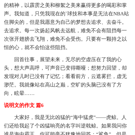
的精神，以霹雳之美和柳絮之美来赢得更多的喝彩和掌
声。我知道，只凭我现在的`球技和本事是无法在NBA站
住脚尖的，但是我愿意为自己的梦想去追求、去奋斗。
去追求。每一次扬起风帆去远航，难免不会有阻挡每一
次张开翅膀去飞翔，难免不会受伤。只要有一颗持之以
恒的心，就不会怕这些阻挡。
回首往事，展望未来，无尽的空虚压在了我的心
头，想大声高呼，可声音已变得嘶哑；想努力回望，却
发现对儿时已没有了记忆；看看前方，云遮雾拦，虚无
渺茫。我就像站在高山之巅，空旷的头脑已没有了方
向，眩晕……
说明文的作文 篇6
大家好，我是无比凶猛的“海中猛虎”——虎鲸。人
们还给我起了个凶猛响亮的名字叫逆戟鲸。如果我问你
谁是海中霸王，你可能毫不犹豫地回答：“鲨鱼”。但是