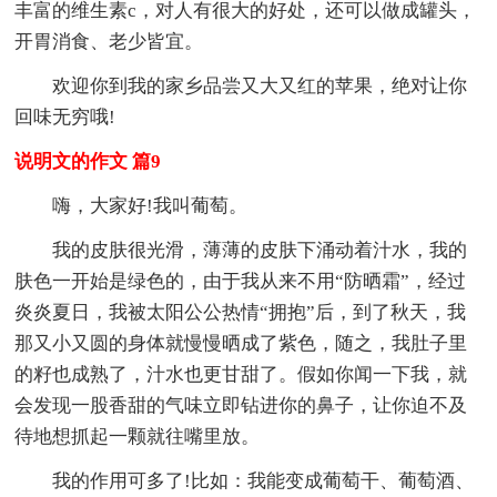
丰富的维生素c，对人有很大的好处，还可以做成罐头，
开胃消食、老少皆宜。
欢迎你到我的家乡品尝又大又红的苹果，绝对让你
回味无穷哦!
说明文的作文 篇9
嗨，大家好!我叫葡萄。
我的皮肤很光滑，薄薄的皮肤下涌动着汁水，我的
肤色一开始是绿色的，由于我从来不用“防晒霜”，经过
炎炎夏日，我被太阳公公热情“拥抱”后，到了秋天，我
那又小又圆的身体就慢慢晒成了紫色，随之，我肚子里
的籽也成熟了，汁水也更甘甜了。假如你闻一下我，就
会发现一股香甜的气味立即钻进你的鼻子，让你迫不及
待地想抓起一颗就往嘴里放。
我的作用可多了!比如：我能变成葡萄干、葡萄酒、