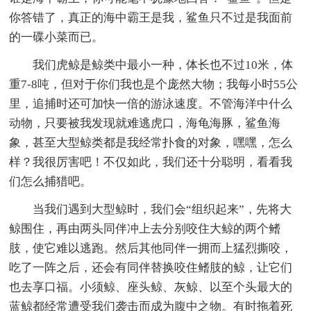
你答错了，真正的海中霸王是我，鲨鱼只不过是我面前
的一碟小菜而已。
我们虎鲸是鲸类中最小一种，体长也不过10米，体
重7-8吨，但对于你们我也是个庞然大物；我每小时55公
里，追捕时还可加快一倍的游泳速度。不管海洋中什么
动物，只要被我发现就难逃虎口，海龟海豚，鲨鱼海
象，甚至大型鲸类都是我经常扑食的对象，嘿嘿，怎么
样？我很厉害吧！不仅如此，我们还十分聪明，看看我
们怎么捕猎吧。
当我们遇到大型鲸时，我们会“组织起来”，先将大
鲸围住，再由两头同伴冲上去分别咬住大鲸的两个鳍
肢，使它难以逃跑。然后其他同伴一拥而上猛烈撕咬，
吃了一阵之后，还会有同伴替换咬住鳍肢的鲸，让它们
也去享口福。小须鲸、座头鲸、灰鲸、以至个头最大的
蓝鲸都经常遭受我们袭击而成为腹中之物。有时拖着死