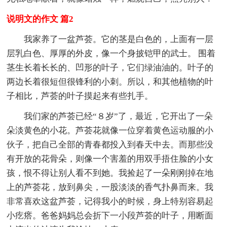
说明文的作文 篇2
我家养了一盆芦荟。它的茎是白色的，上面有一层
层乳白色、厚厚的外皮，像一个身披铠甲的武士。 围着
茎生长着长长的、凹形的叶子，它们绿油油的。叶子的
两边长着很短但很锋利的小刺。所以，和其他植物的叶
子相比，芦荟的叶子摸起来有些扎手。
我们家的芦荟已经“８岁”了，最近，它开出了一朵
朵淡黄色的小花。芦荟花就像一位穿着黄色运动服的小
伙子，把自己全部的青春都投入到春天中去。而那些没
有开放的花骨朵，则像一个害羞的用双手捂住脸的小女
孩，恨不得让别人看不到她。我捡起了一朵刚刚掉在地
上的芦荟花，放到鼻尖，一股淡淡的香气扑鼻而来。我
非常喜欢这盆芦荟，记得我小的时候，身上特别容易起
小疙瘩。爸爸妈妈总会折下一小段芦荟的叶子，用断面