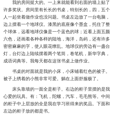
我的房间挺大的。一上来就能看到右面的墙上贴了
许多奖状。房间里有长长的书桌，特别长的，四，五个
人一起坐着做作业也没问题。书桌左边放了一台电脑，
边上摆着一个地球仪。漆黑的底座像个墨盒，托住了整
个球体，远看地球仪像是一个蓝色的球；近看上面五颜
六色，还画着各种各样的陆地，海洋，岛屿，还有许多
密密麻麻的字，使人眼花缭乱。地球仪的旁边有一盏台
灯，台灯边上陆续摆着两个笔筒，卷笔机，新华字典，
成语词典等。我每天都在这张书桌上做作业。
书桌的对面就是我的小床，小床铺着红色的被子。
被子上绣着的小熊非常可爱。躺在上面舒服极了。
床头靠墙的一面全是柜子。右边的柜子里摆的是我
心爱的玩具。有：飞机，陀螺，汽车，毛毛熊等。中间
的柜子中上层放的全是我在学习班得来的奖品。下面和
左边的柜子放的都是书。