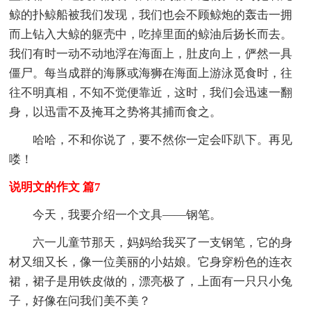
鲸的扑鲸船被我们发现，我们也会不顾鲸炮的轰击一拥
而上钻入大鲸的躯壳中，吃掉里面的鲸油后扬长而去。
我们有时一动不动地浮在海面上，肚皮向上，俨然一具
僵尸。每当成群的海豚或海狮在海面上游泳觅食时，往
往不明真相，不知不觉便靠近，这时，我们会迅速一翻
身，以迅雷不及掩耳之势将其捕而食之。
哈哈，不和你说了，要不然你一定会吓趴下。再见
喽！
说明文的作文 篇7
今天，我要介绍一个文具——钢笔。
六一儿童节那天，妈妈给我买了一支钢笔，它的身
材又细又长，像一位美丽的小姑娘。它身穿粉色的连衣
裙，裙子是用铁皮做的，漂亮极了，上面有一只只小兔
子，好像在问我们美不美？