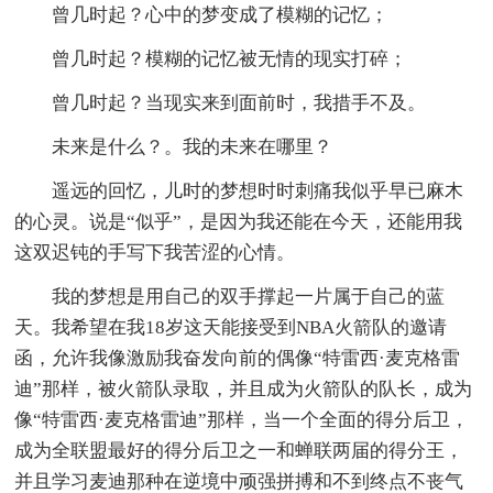
曾几时起？心中的梦变成了模糊的记忆；
曾几时起？模糊的记忆被无情的现实打碎；
曾几时起？当现实来到面前时，我措手不及。
未来是什么？。我的未来在哪里？
遥远的回忆，儿时的梦想时时刺痛我似乎早已麻木
的心灵。说是“似乎”，是因为我还能在今天，还能用我
这双迟钝的手写下我苦涩的心情。
我的梦想是用自己的双手撑起一片属于自己的蓝
天。我希望在我18岁这天能接受到NBA火箭队的邀请
函，允许我像激励我奋发向前的偶像“特雷西·麦克格雷
迪”那样，被火箭队录取，并且成为火箭队的队长，成为
像“特雷西·麦克格雷迪”那样，当一个全面的得分后卫，
成为全联盟最好的得分后卫之一和蝉联两届的得分王，
并且学习麦迪那种在逆境中顽强拼搏和不到终点不丧气