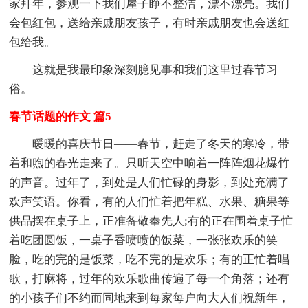
家拜年，参观一下我们屋子睁不整洁，漂不漂亮。我们
会包红包，送给亲戚朋友孩子，有时亲戚朋友也会送红
包给我。
这就是我最印象深刻臆见事和我们这里过春节习
俗。
春节话题的作文 篇5
暖暖的喜庆节日——春节，赶走了冬天的寒冷，带
着和煦的春光走来了。只听天空中响着一阵阵烟花爆竹
的声音。过年了，到处是人们忙碌的身影，到处充满了
欢声笑语。你看，有的人们忙着把年糕、水果、糖果等
供品摆在桌子上，正准备敬奉先人;有的正在围着桌子忙
着吃团圆饭，一桌子香喷喷的饭菜，一张张欢乐的笑
脸，吃的完的是饭菜，吃不完的是欢乐；有的正忙着唱
歌，打麻将，过年的欢乐歌曲传遍了每一个角落；还有
的小孩子们不约而同地来到每家每户向大人们祝新年，