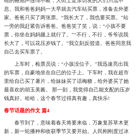
啦的鞭炮声连绵不断，大街上走亲访友的人们川流不
息。我和爸爸妈妈一大早就去汽车站买票，准备去外婆
家。爸爸只买了两张票。“我长大了，我也要买票。”站
一旁的我赶紧告诉爸爸。爸爸笑了笑，说：“小孩不要
票，你坐在妈妈腿上就行了。”“不行，不行，爷爷说我
长大了，可以花压岁钱了。”我立刻反驳道。爸爸同意我
自己去买车票了。
上车时，检票员说：“小孩没位子。”我迅速亮出我
的车票，自豪地坐在自已的位子上。下车时，我在超市
里给自己买了暑片，给妹妹买了话梅糖，给外婆买了她
最喜欢的胡玉美酱。 那一刻，我觉得自己能支配的压岁
钱真好。哈哈，这个春节过得真有趣，真快乐!
春节话题的作文 篇4
春节到了，意味着春天将要来临，万象复苏草木更
新，新一轮播种和收获季节又要开始。人民刚刚度过冰