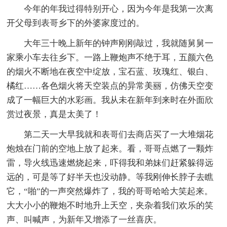
今年的年我过得特别开心，因为今年是我第一次离
开父母到表哥乡下的外婆家度过的。
大年三十晚上新年的钟声刚刚敲过，我就随舅舅一
家乘小车去往乡下。一路上鞭炮声不绝于耳，五颜六色
的烟火不断地在夜空中绽放，宝石蓝、玫瑰红、银白、
橘红……各色烟火将天空装点的异常美丽，仿佛天空变
成了一幅巨大的水彩画。我从未在新年到来时在外面欣
赏过夜景，真是太美了！
第二天一大早我就和表哥们去商店买了一大堆烟花
炮烛在门前的空地上放了起来。看，哥哥点燃了一颗炸
雷，导火线迅速燃烧起来，吓得我和弟妹们赶紧躲得远
远的，可是等了好半天也没动静。等我刚伸长脖子去瞧
它，“啪”的一声突然爆炸了，我的哥哥哈哈大笑起来。
大大小小的鞭炮不时地升上天空，夹杂着我们欢乐的笑
声、叫喊声，为新年又增添了一丝喜庆。