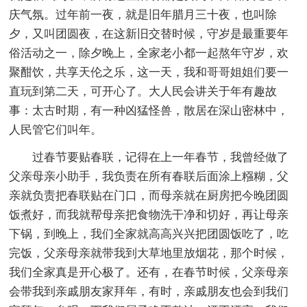
庆气氛。过年前一夜，就是旧年腊月三十夜，也叫除
夕，又叫团圆夜，在这新旧交替时候，守岁是最重要年
俗活动之一，除夕晚上，全家老小都一起熬年守岁，欢
聚酣饮，共享天伦之乐，这一天，我和哥哥姐姐们要一
直玩到第二天，可开心了。大人民会讲关于年有趣故
事：太古时期，有一种凶猛怪兽，散居在深山密林中，
人民管它们叫年。
过春节要贴春联，记得在上一年春节，我曾经做了
父亲母亲小助手，我负责在所有春联后面涂上糨糊，父
亲就负责把春联贴在门口，而母亲就在厨房把今晚团圆
饭煮好，而我就帮母亲把食物洗干净和切好，再让母亲
下锅，到晚上，我们全家就高高兴兴把团圆饭吃了，吃
完饭，父亲母亲就带我到大草地里放烟花，那个时候，
我们全家真是开心极了。还有，在春节时候，父亲母亲
会带我到亲戚朋友家拜年，有时，亲戚朋友也会到我们