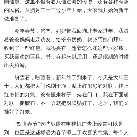
间仙境。这里不但有着八仙过海的传说，还有各种有趣
的民俗。从腊月二十三过小年开始，大家就开始为新年
做准备了。
今年春节，爸爸、妈妈带我回湖北老家过年。我跟
着爸爸妈妈走亲访友，给爷爷奶奶、叔叔阿姨们拜年，
收到了一些红包。我很兴奋，想着怎么花这些压岁钱，
买我喜欢的玩具、书，存起来以后用，还是假期的时候
出去旅游。
盼望着，盼望着，新年终于到来了。今天是大年三
十，人们都把大门洗刷干净，贴上红彤彤的对联，挂上
红艳艳的灯笼。爸爸搬来梯子，架在门口，我在下面递
对联，撕胶布，不一会就把对联贴好了。之后，我们又
挂好了灯笼。
“欢度春节”这些标语在电视机广告上经常可以见
到，也正是这些标语为春节添上了欢喜的气氛。每个人