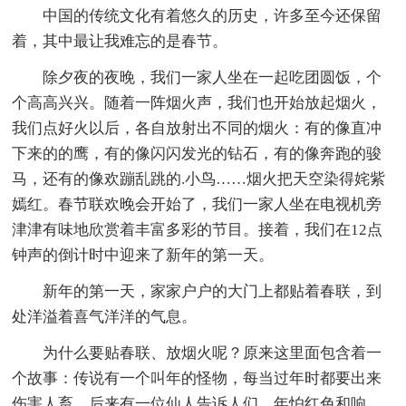
中国的传统文化有着悠久的历史，许多至今还保留
着，其中最让我难忘的是春节。
除夕夜的夜晚，我们一家人坐在一起吃团圆饭，个
个高高兴兴。随着一阵烟火声，我们也开始放起烟火，
我们点好火以后，各自放射出不同的烟火：有的像直冲
下来的的鹰，有的像闪闪发光的钻石，有的像奔跑的骏
马，还有的像欢蹦乱跳的.小鸟……烟火把天空染得姹紫
嫣红。春节联欢晚会开始了，我们一家人坐在电视机旁
津津有味地欣赏着丰富多彩的节目。接着，我们在12点
钟声的倒计时中迎来了新年的第一天。
新年的第一天，家家户户的大门上都贴着春联，到
处洋溢着喜气洋洋的气息。
为什么要贴春联、放烟火呢？原来这里面包含着一
个故事：传说有一个叫年的怪物，每当过年时都要出来
伤害人畜。后来有一位仙人告诉人们，年怕红色和响