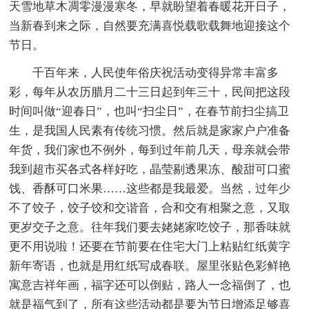
天雪地草木凋零漫漫寒冬，早就盼望着春暖花开日子，
当新春到来之际，自然要充满喜悦载歌载舞地迎接这个
节日。
千百年来，人民使年俗庆祝活动变得异常丰富多
彩，每年从农历腊月二十三日起到年三十，民间把这段
时间叫做“迎春日”，也叫“扫尘日”，在春节前扫尘搞卫
生，是我国人民素有传统习惯。然后就是家家户户准备
年货，我们家也不例外，每到过年前几天，母亲就会带
我到超市买各式各样好吃，晶莹剔透果冻、酸甜可口蜜
饯、香酥可口米果……这些都是我最爱。当然，过年少
不了饺子，饺子饺和交谐音，合和交有相聚之意，又取
更岁交子之意。往年我们要去姥姥家吃饺子，那香味就
更不用说啦！还要在节前要在住宅大门上粘贴红纸黄字
新年寄语，也就是用红纸写成春联。屋里张贴色彩鲜艳
寓意吉祥年画，福字还可以倒贴，路人一念福倒了，也
就是福气到了，所有这些活动都是要为节日增添足够喜