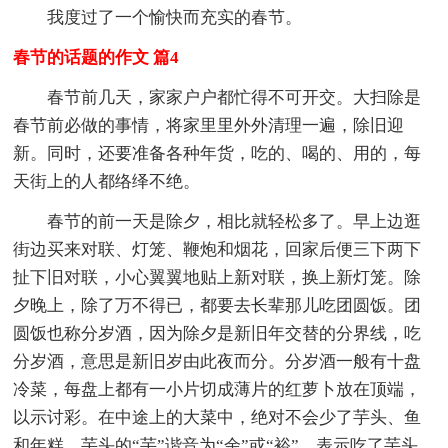
我度过了一个愉快而充实的春节。
春节的话题的作文 篇4
春节前几天，家家户户都忙得不可开交。大扫除是
春节前必做的事情，将家里里外外清理一遍，除旧迎
新。同时，还要准备各种年货，吃的、喝的、用的，每
天街上的人都络绎不绝。
春节的前一天是除夕，相比就轻松多了。早上边逛
街边买来对联、灯笼、鞭炮和烟花，回家后便三下两下
扯下旧对联，小心翼翼地贴上新对联，换上新灯笼。除
夕晚上，除了万不得已，都要去长辈那儿吃团圆饭。团
圆饭也称分岁酒，因为除夕是新旧年交替的分界线，吃
分岁酒，意思是新旧岁由此夜而分。分岁酒一般有十盘
冷菜，每盘上都有一小片切成薄片的红萝卜放在顶端，
以示讨彩。在中途上的大菜中，绝对不会少了芋头、鱼
和年糕。芋头的“芋”谐音为“余”或“裕”，表示吃了芋头