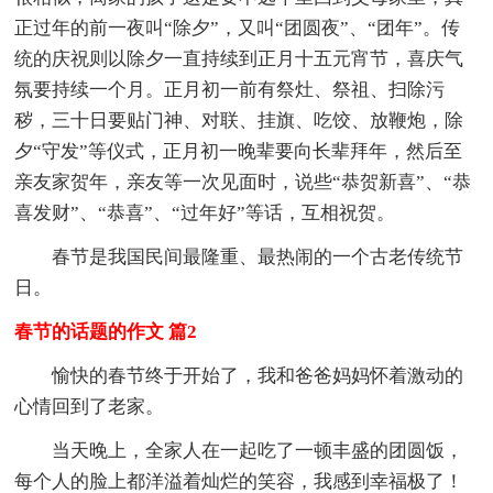
正过年的前一夜叫“除夕”，又叫“团圆夜”、“团年”。传
统的庆祝则以除夕一直持续到正月十五元宵节，喜庆气
氛要持续一个月。正月初一前有祭灶、祭祖、扫除污
秽，三十日要贴门神、对联、挂旗、吃饺、放鞭炮，除
夕“守发”等仪式，正月初一晚辈要向长辈拜年，然后至
亲友家贺年，亲友等一次见面时，说些“恭贺新喜”、“恭
喜发财”、“恭喜”、“过年好”等话，互相祝贺。
春节是我国民间最隆重、最热闹的一个古老传统节
日。
春节的话题的作文 篇2
愉快的春节终于开始了，我和爸爸妈妈怀着激动的
心情回到了老家。
当天晚上，全家人在一起吃了一顿丰盛的团圆饭，
每个人的脸上都洋溢着灿烂的笑容，我感到幸福极了！