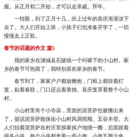
服。从正月初二开始，才可以走亲戚、拜年。
一转眼，到了正月十几，街上过年的喜庆渐渐淡下
去了。大人们开始上班，小孩子们也准备开学了，一切
慢慢走上正轨。
春节的话题的作文 篇5
我的家乡在浦城县石陂镇一个叫碓下的小山村。家
乡的春节可热闹了，我特别喜欢家乡的春节。
春节到了，家家户户都放鞭炮，门框上都挂着灯
笼，贴着春联，门口还点着香烛。喜庆笼罩着整个小山
村。
小山村里有个小寺庙，里面的泥菩萨也被搬出来
了，据说泥菩萨能保佑小山村风调雨顺、五谷丰登。大
人们抬着泥菩萨在村庄里挨家挨户地绕一圈，后面跟着
很多小孩，每个小孩都拿着一面小旗。小旗五颜六色，