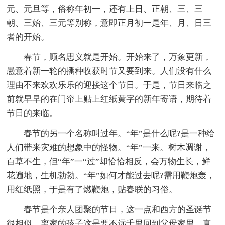
元、元旦等，俗称年初一，还有上日、正朝、三、三
朝、三始、三元等别称，意即正月初一是年、月、日三
者的开始。
春节，顾名思义就是开始。开始来了，万象更新，
愚意着新一轮的播种收获时节又要到来。人们没有什么
理由不来欢欢乐乐的迎接这个节日。于是，节日来临之
前就早早的在门帘上贴上红纸黄字的新年寄语，期待着
节日的来临。
春节的另一个名称叫过年。“年”是什么呢?是一种给
人们带来灾难的想象中的怪物。“年”一来。树木凋谢，
百草不生，但“年”一“过”却恰恰相反，会万物生长，鲜
花遍地，生机勃勃。“年”如何才能过去呢?需用鞭炮轰，
用红纸照，于是有了燃鞭炮，贴春联的习俗。
春节是个亲人团聚的节日，这一点和西方的圣诞节
很相似，离家的孩子这是要不远千里回到父母家里，真