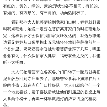
有红的、黄的、绿的、紫的;形状也各不相同，有长的、
有短的、有方形的、有三角的。场面热闹极了。
看到那些大人把菩萨抬到我家门口时，妈妈就赶紧
叫我点鞭炮，她说一定要在菩萨离开家门前时把鞭炮放
完，这样菩萨才会保佑我们家兴旺发达的。我边放鞭炮
边看见妈妈从口袋里掏出五元钱轻轻放到菩萨像前的一
个香炉里。奶奶还要拿香烛对着菩萨像拜了几拜，嘴里
念念有词，什么保佑家人健康、福寿双全之类的，我也
听不太明白。
大人们抬着菩萨在各家各户门口转了一圈后就再把
泥菩萨放回到寺庙里去了。那些曾经拿着小旗跟在后面
跑的小孩，就在寺庙门口排好队，大人们就给他们一个
一个地发喜钱，发了喜钱后就让他们到庙里的香桌上每
人拿两个橘子，再喝一杯早就泡好的浓香四溢的桂花
茶。