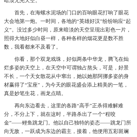
暗淡无光天空。
首先，在海螺水泥场的门口的百响眼花打响了眼花
大会地第一炮。一时间，各地的“英雄好汉”纷纷响应“起
义”。没过多少时间，原来暗淡的天空呈现出彩色一片，
照得大地好似白昼一样，各种各样的烟花更是数不胜
数，我看都来不及看了。
你看，那个双龙戏珠，好似两条中华龙，腾飞在灿
烂多姿的天空上，在天空中可谓独占熬头，可是，好景
不长，一个天女散花从中窜出，她以她那阿挪多姿的身
材赢得了“宝座”，为今天的眼花盛会添上精美的一笔，
真是妙笔生花，画龙点睛。
再向东边看去，这里的各路“高手”正杀得难解难
分，不分上下，就在这时，半路杀出了一个“程咬
金”——鲤鱼跳龙门。他以自己独特的姿态——跳龙门所
向无敌，一跃成为东边的霸主，接着，他便用五彩斑斓