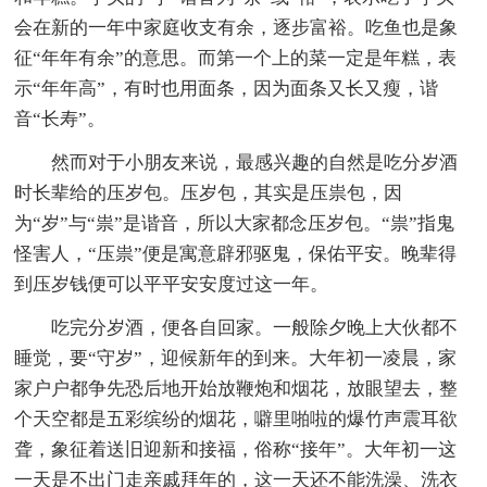
会在新的一年中家庭收支有余，逐步富裕。吃鱼也是象
征“年年有余”的意思。而第一个上的菜一定是年糕，表
示“年年高”，有时也用面条，因为面条又长又瘦，谐
音“长寿”。
然而对于小朋友来说，最感兴趣的自然是吃分岁酒
时长辈给的压岁包。压岁包，其实是压祟包，因
为“岁”与“祟”是谐音，所以大家都念压岁包。“祟”指鬼
怪害人，“压祟”便是寓意辟邪驱鬼，保佑平安。晚辈得
到压岁钱便可以平平安安度过这一年。
吃完分岁酒，便各自回家。一般除夕晚上大伙都不
睡觉，要“守岁”，迎候新年的到来。大年初一凌晨，家
家户户都争先恐后地开始放鞭炮和烟花，放眼望去，整
个天空都是五彩缤纷的烟花，噼里啪啦的爆竹声震耳欲
聋，象征着送旧迎新和接福，俗称“接年”。大年初一这
一天是不出门走亲戚拜年的，这一天还不能洗澡、洗衣