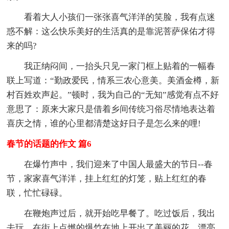
看着大人小孩们一张张喜气洋洋的笑脸，我有点迷
惑不解：这么快乐美好的生活真的是靠泥菩萨保佑才得
来的吗?
我正纳闷间，一抬头只见一家门框上贴着的一幅春
联上写道：“勤政爱民，情系三农心意美。美酒金樽，新
村百姓欢声起。”顿时，我为自己的“无知”感觉有点不好
意思了：原来大家只是借着乡间传统习俗尽情地表达着
喜庆之情，谁的心里都清楚这好日子是怎么来的哩!
春节的话题的作文 篇6
在爆竹声中，我们迎来了中国人最盛大的节日--春
节，家家喜气洋洋，挂上红红的灯笼，贴上红红的春
联，忙忙碌碌。
在鞭炮声过后，就开始吃早餐了。吃过饭后，我出
去玩，在街上点燃的爆竹在地上开出了美丽的花，漂亮